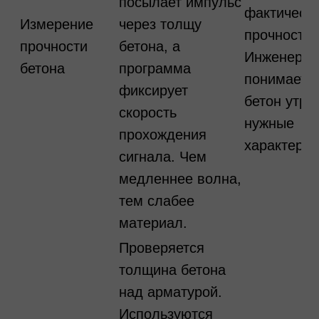
посылает импульс
фактическ
Измерение
через толщу
прочности.
прочности
бетона, а
Инженер
бетона
программа
понимает, 
фиксирует
бетон утра
скорость
нужные
прохождения
характерис
сигнала. Чем
медленнее волна,
тем слабее
материал.
Проверяется
толщина бетона
над арматурой.
Используются