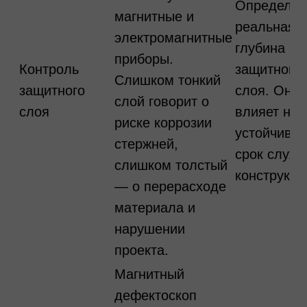
Определяе
магнитные и
реальная
электромагнитные
глубина
приборы.
Контроль
защитного
Слишком тонкий
защитного
слоя. Она
слой говорит о
слоя
влияет на
риске коррозии
устойчивос
стержней,
срок служ
слишком толстый
конструкци
— о перерасходе
материала и
нарушении
проекта.
Магнитный
дефектоскоп