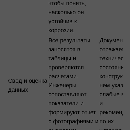
чтобы понять,
насколько он
устойчив к
коррозии.
Все результаты
Документ
заносятся в
отражает
таблицы и
технически
проверяются
состояние
расчетами.
конструкци
Свод и оценка
Инженеры
нем указа
данных
сопоставляют
слабые ме
показатели и
и
формируют отчет
рекоменда
с фотографиями и
по их