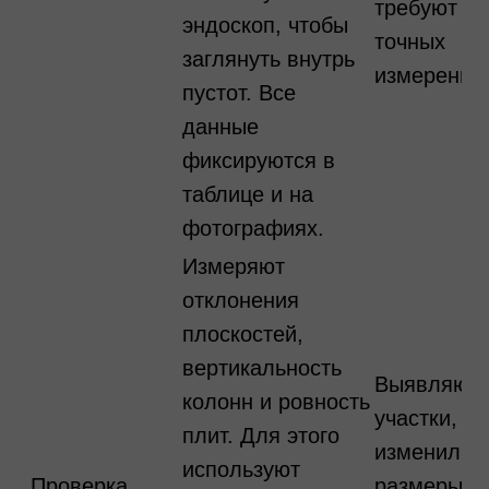
требуют
эндоскоп, чтобы
точных
заглянуть внутрь
измерений
пустот. Все
данные
фиксируются в
таблице и на
фотографиях.
Измеряют
отклонения
плоскостей,
вертикальность
Выявляют
колонн и ровность
участки, гд
плит. Для этого
изменилис
используют
Проверка
размеры и