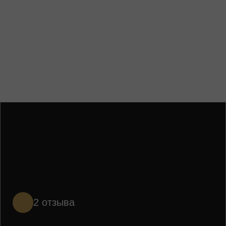
ЗАКАЗАТЬ
ЗВОНОК
Главная
Наши услуги и цены
Техническое обследова
2 отзыва