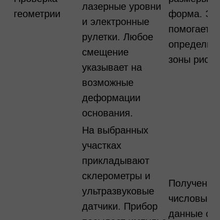
лазерные уровни
геометрии
форма. Эт
и электронные
помогает
рулетки. Любое
определит
смещение
зоны риска
указывает на
возможные
деформации
основания.
На выбранных
участках
прикладывают
склерометры и
Получены
ультразвуковые
числовые
датчики. Прибор
данные о