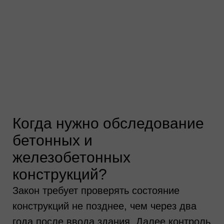
материалы прошлых обследований. Это
помогает понять конструктивную схему и
определить участки, требующие более
точных измерений.
Осмотр на объекте
02
Выполнение замеров
03
Лабораторные проверки
04
Оформление заключения
05
Когда нужно обследование
бетонных и
железобетонных
конструкций?
Закон требует проверять состояние
конструкций не позднее, чем через два
года после ввода здания. Далее контроль