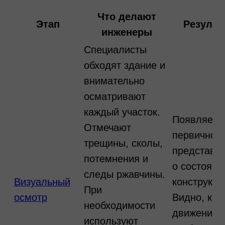
Что делают
Этап
Результ
инженеры
Специалисты
обходят здание и
внимательно
осматривают
каждый участок.
Появляетс
Отмечают
первичное
трещины, сколы,
представл
потемнения и
о состояни
следы ржавчины.
Визуальный
конструкци
При
осмотр
Видно, как
необходимости
движения
используют