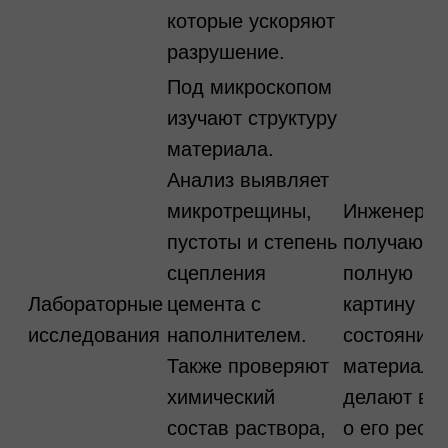
которые ускоряют
разрушение.
Под микроскопом
изучают структуру
материала.
Анализ выявляет
микротрещины,
Инженеры
пустоты и степень
получают
сцепления
полную
Лабораторные
цемента с
картину
исследования
наполнителем.
состояния
Также проверяют
материала
химический
делают вы
состав раствора,
о его ресур